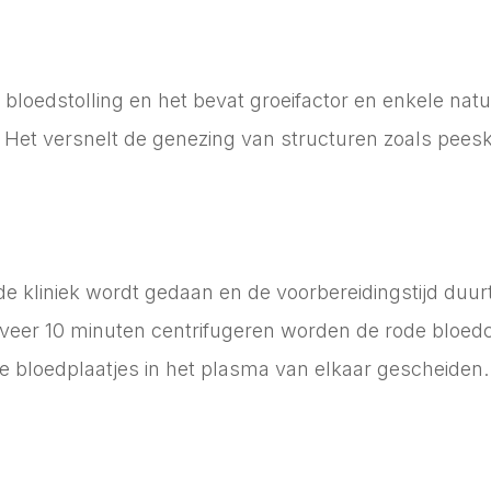
or bloedstolling en het bevat groeifactor en enkele nat
n. Het versnelt de genezing van structuren zoals pees
n de kliniek wordt gedaan en de voorbereidingstijd du
eer 10 minuten centrifugeren worden de rode bloedce
 bloedplaatjes in het plasma van elkaar gescheiden. H