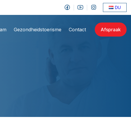
DU
eam
Gezondheidstoerisme
Contact
Afspraak